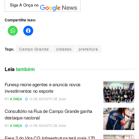
Siga A Onça no
Compartilhe isso:
Tags:
Campo Grande
cidades
prefeitura
Leia
também
Funesp reúne agentes e anuncia novos
investimentos no esporte
BY
A ONÇA
10 DE AGOSTO DE 2026
Consultório na Rua de Campo Grande ganha
destaque nacional
BY
A ONÇA
10 DE AGOSTO DE 2026
Fase 2 do Vira CG Infraestrutura terá mais 170