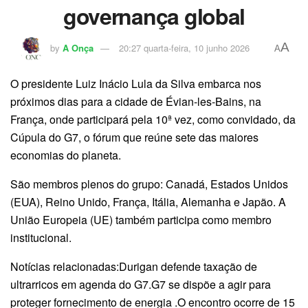
governança global
A
by
A Onça
20:27 quarta-feira, 10 junho 2026
A
O presidente Luiz Inácio Lula da Silva embarca nos
próximos dias para a cidade de Évian-les-Bains, na
França, onde participará pela 10ª vez, como convidado, da
Cúpula do G7, o fórum que reúne sete das maiores
economias do planeta.
São membros plenos do grupo: Canadá, Estados Unidos
(EUA), Reino Unido, França, Itália, Alemanha e Japão. A
União Europeia (UE) também participa como membro
institucional.
Notícias relacionadas:Durigan defende taxação de
ultrarricos em agenda do G7.G7 se dispõe a agir para
proteger fornecimento de energia .O encontro ocorre de 15