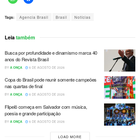
Tags:
Agencia Brasil
Brasil
Notícias
Leia
também
Busca por profundidade e dinamismo marca 40
anos do Revista Brasil
BY
A ONÇA
6 DE AGOSTO DE 2026
Copa do Brasil pode reunir somente campeões
nas quartas de final
BY
A ONÇA
6 DE AGOSTO DE 2026
Flipelô começa em Salvador com música,
poesia e grande participação
BY
A ONÇA
6 DE AGOSTO DE 2026
LOAD MORE