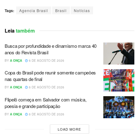
Tags:
Agencia Brasil
Brasil
Notícias
Leia
também
Busca por profundidade e dinamismo marca 40
anos do Revista Brasil
BY
A ONÇA
6 DE AGOSTO DE 2026
Copa do Brasil pode reunir somente campeões
nas quartas de final
BY
A ONÇA
6 DE AGOSTO DE 2026
Flipelô começa em Salvador com música,
poesia e grande participação
BY
A ONÇA
6 DE AGOSTO DE 2026
LOAD MORE