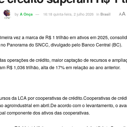
A
by
A Onça
16:18 quinta-feira, 2 julho 2026
in
Brasil
A
primeira vez a marca de R$ 1 trilhão em ativos em 2025, conso
 no Panorama do SNCC, divulgado pelo Banco Central (BC).
as operações de crédito, maior captação de recursos e amplia
m R$ 1,036 trilhão, alta de 17% em relação ao ano anterior.
cursos da LCA por cooperativas de crédito.Cooperativas de cr
agroindustrial em abril.De acordo com o levantamento, o avan
pal componente dos ativos das cooperativas.