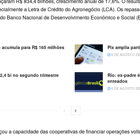
çaram R$ 834,4 bilhões, crescimento anual de 17,6%. O resulta
pecialmente a Letra de Crédito do Agronegócio (LCA). Os repas
s do Banco Nacional de Desenvolvimento Econômico e Social 
 acumula para R$ 165 milhões
Pix amplia par
6 DE AGOSTO DE
52,4 bi no segundo trimestre
Rio: ex-padre 
enteados
6 DE AGOSTO DE
çou a capacidade das cooperativas de financiar operações vol