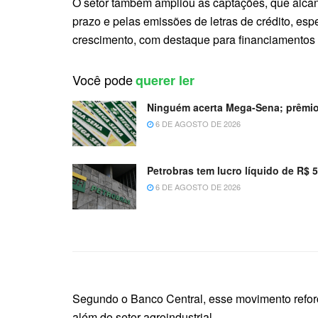
O setor também ampliou as captações, que alcan
prazo e pelas emissões de letras de crédito, es
crescimento, com destaque para financiamento
Você pode
querer ler
Ninguém acerta Mega-Sena; prêmio
6 DE AGOSTO DE 2026
Petrobras tem lucro líquido de R$ 
6 DE AGOSTO DE 2026
Segundo o Banco Central, esse movimento refor
além do setor agroindustrial.