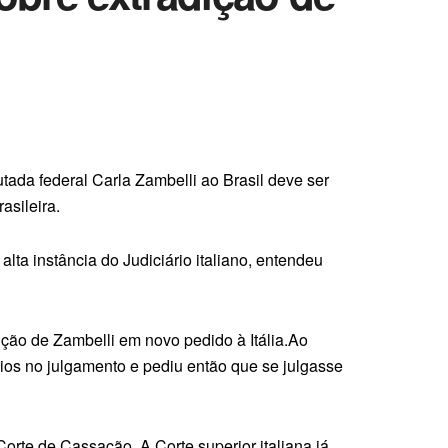
utada federal Carla Zambelli ao Brasil deve ser
asileira.
ta instância do Judiciário italiano, entendeu
ição de Zambelli em novo pedido à Itália.Ao
cios no julgamento e pediu então que se julgasse
orte de Cassação. A Corte superior italiana já