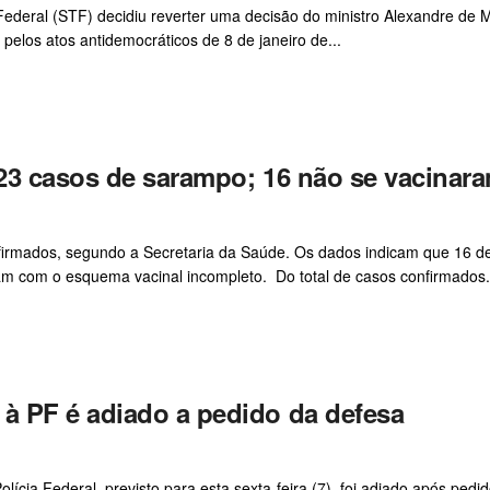
 Federal (STF) decidiu reverter uma decisão do ministro Alexandre de 
los atos antidemocráticos de 8 de janeiro de...
23 casos de sarampo; 16 não se vacinar
irmados, segundo a Secretaria da Saúde. Os dados indicam que 16 d
am com o esquema vacinal incompleto. Do total de casos confirmados.
 PF é adiado a pedido da defesa
ia Federal, previsto para esta sexta-feira (7), foi adiado após pedi