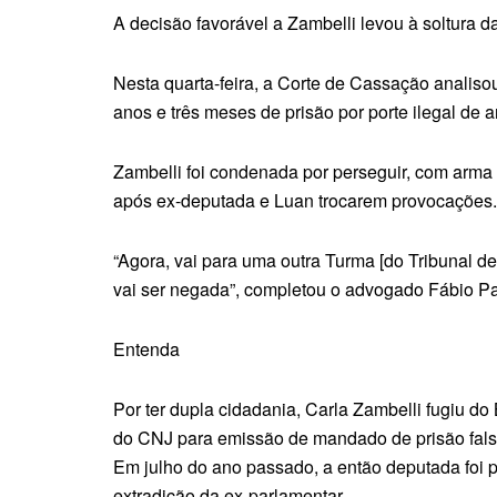
A decisão favorável a Zambelli levou à soltura d
Nesta quarta-feira, a Corte de Cassação analiso
anos e três meses de prisão por porte ilegal de
Zambelli foi condenada por perseguir, com arma
após ex-deputada e Luan trocarem provocações.
“Agora, vai para uma outra Turma [do Tribunal d
vai ser negada”, completou o advogado Fábio P
Entenda
Por ter dupla cidadania, Carla Zambelli fugiu d
do CNJ para emissão de mandado de prisão falso
Em julho do ano passado, a então deputada foi 
extradição da ex-parlamentar.