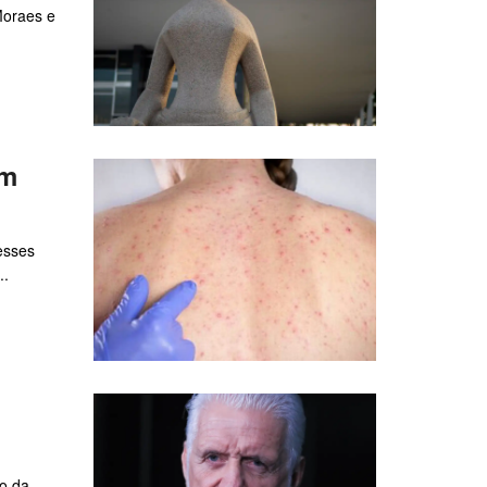
Moraes e
am
esses
..
do da