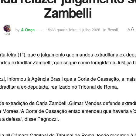
Zambelli
A
by
A Onça
15:33 quarta-feira, 1 julho 2026
in
Brasil
A
rta-feira (1º), que o julgamento que mandou extraditar a ex-dep
ndou extraditar Zambelli, que segue como foragida da Justiça br
, informou à Agência Brasil que a Corte de Cassação, a mais al
raditar a ex-deputada, realizado no Tribunal de Roma.
 de extradição de Carla Zambelli.Gilmar Mendes defende extrad
cita Moraes.“A Corte de Cassação então entendeu que haveria ví
 a defesa”, disse Pagnozzi.
la 4ª Câmara Criminal do Tribunal de Roma, tendo recorrido à C