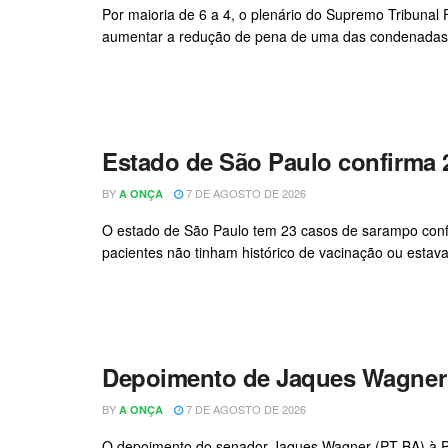
Por maioria de 6 a 4, o plenário do Supremo Tribunal
aumentar a redução de pena de uma das condenadas pe
Estado de São Paulo confirma 
BY
7 DE AGOSTO DE 2026
A ONÇA
O estado de São Paulo tem 23 casos de sarampo conf
pacientes não tinham histórico de vacinação ou estav
Depoimento de Jaques Wagner à
BY
7 DE AGOSTO DE 2026
A ONÇA
O depoimento do senador Jaques Wagner (PT-BA) à Políc