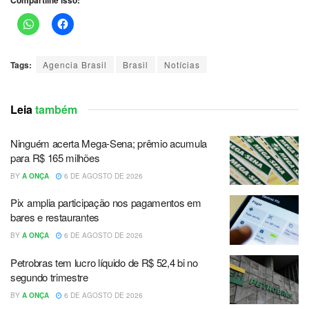
Tags:
Agencia Brasil
Brasil
Notícias
Leia
também
Ninguém acerta Mega-Sena; prêmio acumula
para R$ 165 milhões
BY
A ONÇA
6 DE AGOSTO DE 2026
Pix amplia participação nos pagamentos em
bares e restaurantes
BY
A ONÇA
6 DE AGOSTO DE 2026
Petrobras tem lucro líquido de R$ 52,4 bi no
segundo trimestre
BY
A ONÇA
6 DE AGOSTO DE 2026