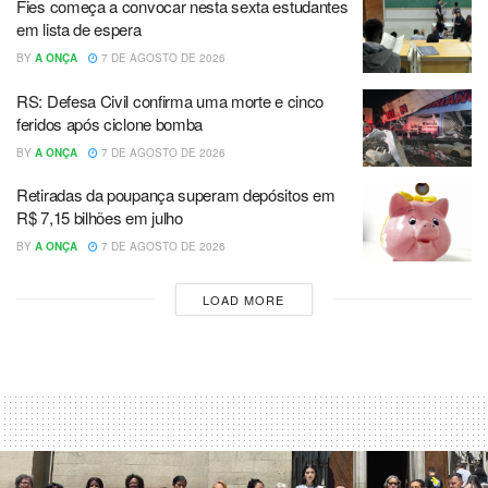
Fies começa a convocar nesta sexta estudantes
em lista de espera
BY
A ONÇA
7 DE AGOSTO DE 2026
RS: Defesa Civil confirma uma morte e cinco
feridos após ciclone bomba
BY
A ONÇA
7 DE AGOSTO DE 2026
Retiradas da poupança superam depósitos em
R$ 7,15 bilhões em julho
BY
A ONÇA
7 DE AGOSTO DE 2026
LOAD MORE