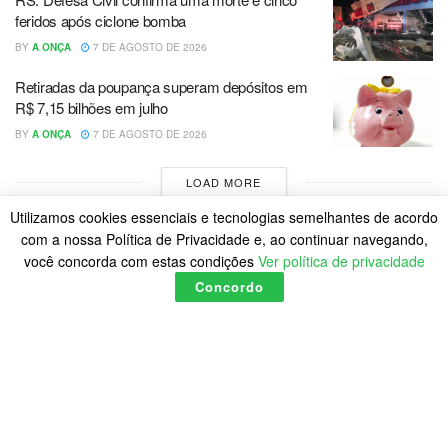
feridos após ciclone bomba
BY
A ONÇA
7 DE AGOSTO DE 2026
Retiradas da poupança superam depósitos em
R$ 7,15 bilhões em julho
BY
A ONÇA
7 DE AGOSTO DE 2026
LOAD MORE
Utilizamos cookies essenciais e tecnologias semelhantes de acordo
com a nossa Política de Privacidade e, ao continuar navegando,
você concorda com estas condições
Ver política de privacidade
Concordo
Home
Política de Cookies
Posts
© 2023
A Onça