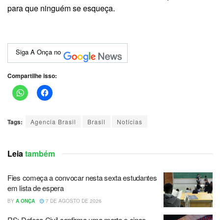
para que ninguém se esqueça.
Siga A Onça no
Compartilhe isso:
Tags:
Agencia Brasil
Brasil
Notícias
Leia
também
Fies começa a convocar nesta sexta estudantes
em lista de espera
BY
A ONÇA
7 DE AGOSTO DE 2026
RS: Defesa Civil confirma uma morte e cinco