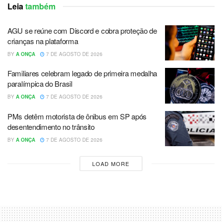
Leia
também
AGU se reúne com Discord e cobra proteção de
crianças na plataforma
BY
A ONÇA
7 DE AGOSTO DE 2026
Familiares celebram legado de primeira medalha
paralímpica do Brasil
BY
A ONÇA
7 DE AGOSTO DE 2026
PMs detêm motorista de ônibus em SP após
desentendimento no trânsito
BY
A ONÇA
7 DE AGOSTO DE 2026
LOAD MORE