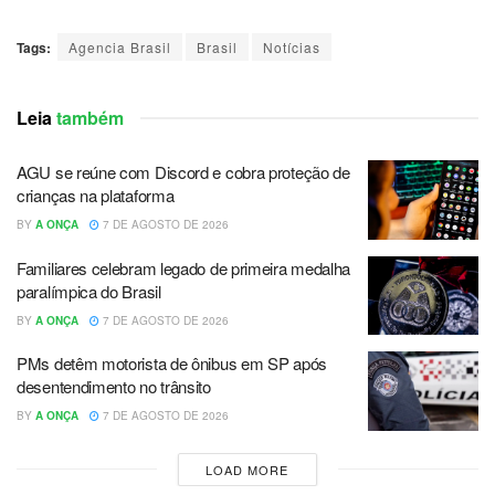
Tags:
Agencia Brasil
Brasil
Notícias
Leia
também
AGU se reúne com Discord e cobra proteção de
crianças na plataforma
BY
A ONÇA
7 DE AGOSTO DE 2026
Familiares celebram legado de primeira medalha
paralímpica do Brasil
BY
A ONÇA
7 DE AGOSTO DE 2026
PMs detêm motorista de ônibus em SP após
desentendimento no trânsito
BY
A ONÇA
7 DE AGOSTO DE 2026
LOAD MORE