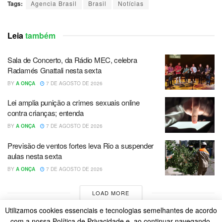
Tags:
Agencia Brasil
Brasil
Notícias
Leia
também
Sala de Concerto, da Rádio MEC, celebra
Radamés Gnattali nesta sexta
BY
A ONÇA
7 DE AGOSTO DE 2026
Lei amplia punição a crimes sexuais online
contra crianças; entenda
BY
A ONÇA
7 DE AGOSTO DE 2026
Previsão de ventos fortes leva Rio a suspender
aulas nesta sexta
BY
A ONÇA
7 DE AGOSTO DE 2026
LOAD MORE
Utilizamos cookies essenciais e tecnologias semelhantes de acordo
com a nossa Política de Privacidade e, ao continuar navegando,