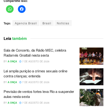
Compartilhe isso:
Tags:
Agencia Brasil
Brasil
Notícias
Leia
também
Sala de Concerto, da Rádio MEC, celebra
Radamés Gnattali nesta sexta
BY
A ONÇA
7 DE AGOSTO DE 2026
Lei amplia punição a crimes sexuais online
contra crianças; entenda
BY
A ONÇA
7 DE AGOSTO DE 2026
Previsão de ventos fortes leva Rio a suspender
aulas nesta sexta
BY
A ONÇA
7 DE AGOSTO DE 2026