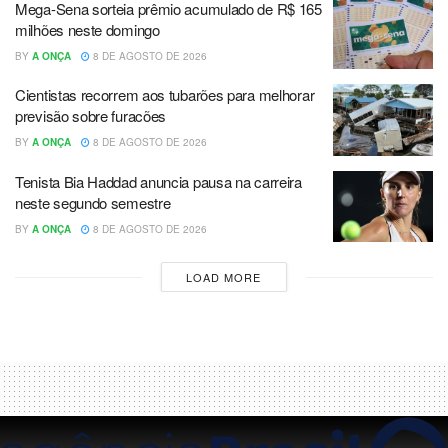
Mega-Sena sorteia prêmio acumulado de R$ 165
milhões neste domingo
BY
A ONÇA
8 DE AGOSTO DE 2026
Cientistas recorrem aos tubarões para melhorar
previsão sobre furacões
BY
A ONÇA
8 DE AGOSTO DE 2026
Tenista Bia Haddad anuncia pausa na carreira
neste segundo semestre
BY
A ONÇA
8 DE AGOSTO DE 2026
LOAD MORE