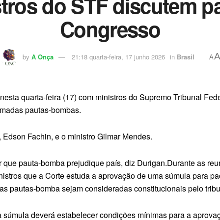
stros do STF discutem 
Congresso
by
A Onça
21:18 quarta-feira, 17 junho 2026
in
Brasil
A
 nesta quarta-feira (17) com ministros do Supremo Tribunal Fede
hamadas pautas-bombas.
, Edson Fachin, e o ministro Gilmar Mendes.
r que pauta-bomba prejudique país, diz Durigan.Durante as re
inistros que a Corte estuda a aprovação de uma súmula para p
 as pautas-bomba sejam consideradas constitucionais pelo trib
a súmula deverá estabelecer condições mínimas para a aprovaç