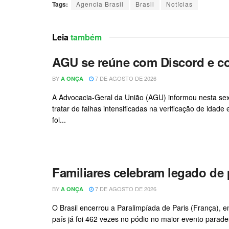
Tags:
Agencia Brasil
Brasil
Notícias
Leia
também
AGU se reúne com Discord e co
BY
7 DE AGOSTO DE 2026
A ONÇA
A Advocacia-Geral da União (AGU) informou nesta sext
tratar de falhas intensificadas na verificação de idad
foi...
Familiares celebram legado de 
BY
7 DE AGOSTO DE 2026
A ONÇA
O Brasil encerrou a Paralimpíada de Paris (França), e
país já foi 462 vezes no pódio no maior evento parades