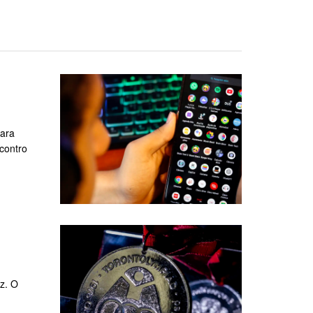
para
ncontro
z. O