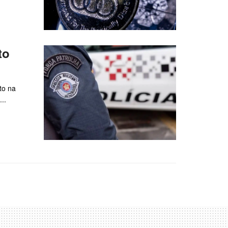
to
to na
..