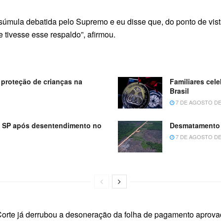
súmula debatida pelo Supremo e eu disse que, do ponto de vist
tivesse esse respaldo”, afirmou.
proteção de crianças na
Familiares cel
Brasil
7 DE AGOSTO DE
m SP após desentendimento no
Desmatamento 
7 DE AGOSTO DE
Corte já derrubou a desoneração da folha de pagamento apro