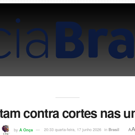
tam contra cortes nas u
by
A Onça
20:33 quarta-feira, 17 junho 2026
in
Brasil
A