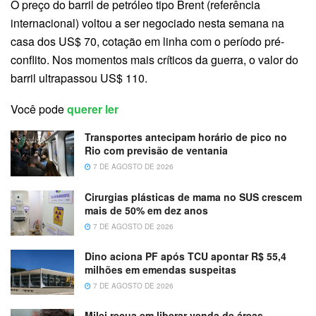
O preço do barril de petróleo tipo Brent (referência
internacional) voltou a ser negociado nesta semana na
casa dos US$ 70, cotação em linha com o período pré-
conflito. Nos momentos mais críticos da guerra, o valor do
barril ultrapassou US$ 110.
Você pode
querer ler
Transportes antecipam horário de pico no
Rio com previsão de ventania
7 DE AGOSTO DE 2026
Cirurgias plásticas de mama no SUS crescem
mais de 50% em dez anos
7 DE AGOSTO DE 2026
Dino aciona PF após TCU apontar R$ 55,4
milhões em emendas suspeitas
7 DE AGOSTO DE 2026
Milei recua em liberar venda de áreas