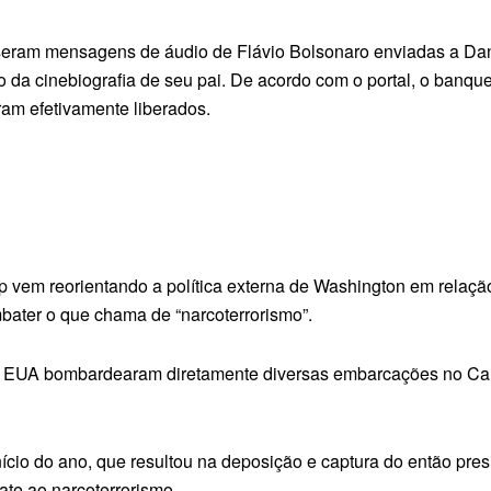
useram mensagens de áudio de Flávio Bolsonaro enviadas a Dan
o da cinebiografia de seu pai. De acordo com o portal, o banqu
ram efetivamente liberados.
vem reorientando a política externa de Washington em relaçã
ombater o que chama de “narcoterrorismo”.
os EUA bombardearam diretamente diversas embarcações no Carib
início do ano, que resultou na deposição e captura do então pre
ate ao narcoterrorismo.