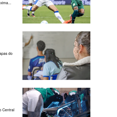
xima...
tapas do
o Central