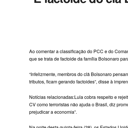
Ao comentar a classificação do PCC e do Comand
que se trata de factoide da família Bolsonaro p
“Infelizmente, membros do clã Bolsonaro pensam
tributos, ficam gerando factoides”, disse à impre
Notícias relacionadas:Lula cobra respeito e reje
CV como terroristas não ajuda o Brasil, diz pro
prejudicar a economia”.
Na noite desta quinta-feira (28), os Estados U