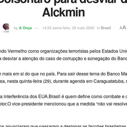
Alckmin
A
by
A Onça
14:52 sexta-feira, 29 maio 2026
in
Brasil
A
o Vermelho como organizações terroristas pelos Estados Unid
ara desviar a atenção do caso de corrupção e sonegação do Ban
 mais em si do que no país. Para sair desse tema do Banco Ma
nsa, nesta quinta-feira (29), durante agenda em Caraguatatuba, 
ita interferência dos EUA.Brasil é quem define como combate e cl
motor.O vice-presidente mencionou que a medida “não vai reso
nidos anunciaram que passaram a designar as facções brasile