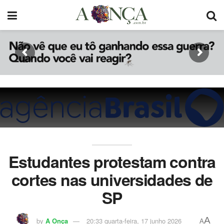
Estudantes protestam contra
cortes nas universidades de
SP
A
by
A Onça
20:33 quarta-feira, 17 junho 2026
A