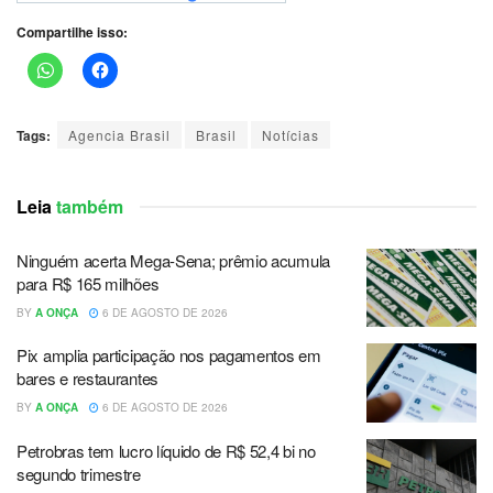
Compartilhe isso:
Tags:
Agencia Brasil
Brasil
Notícias
Leia
também
Ninguém acerta Mega-Sena; prêmio acumula
para R$ 165 milhões
BY
A ONÇA
6 DE AGOSTO DE 2026
Pix amplia participação nos pagamentos em
bares e restaurantes
BY
A ONÇA
6 DE AGOSTO DE 2026
Petrobras tem lucro líquido de R$ 52,4 bi no
segundo trimestre