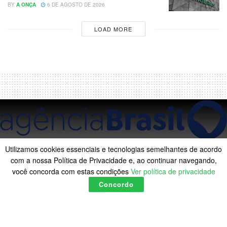
BY
A ONÇA
6 DE AGOSTO DE 2026
LOAD MORE
Utilizamos cookies essenciais e tecnologias semelhantes de acordo
com a nossa Política de Privacidade e, ao continuar navegando,
Entidades consideram
você concorda com estas condições
Ver política de privacidade
Concordo
insuficiente redução da taxa
Selic