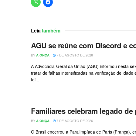
Leia
também
AGU se reúne com Discord e co
BY
7 DE AGOSTO DE 2026
A ONÇA
A Advocacia-Geral da União (AGU) informou nesta sext
tratar de falhas intensificadas na verificação de idad
foi...
Familiares celebram legado de 
BY
7 DE AGOSTO DE 2026
A ONÇA
O Brasil encerrou a Paralimpíada de Paris (França), e