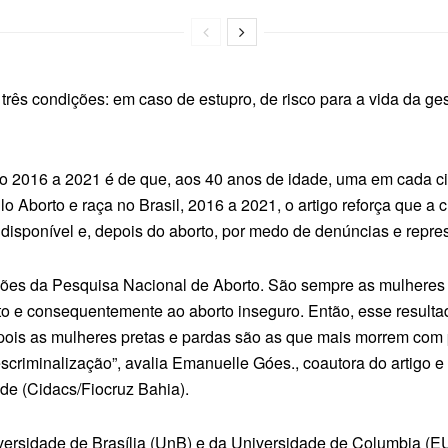
 três condições: em caso de estupro, de risco para a vida da ge
odo 2016 a 2021 é de que, aos 40 anos de idade, uma em cada 
lo Aborto e raça no Brasil, 2016 a 2021, o artigo reforça que a
disponível e, depois do aborto, por medo de denúncias e repres
ições da Pesquisa Nacional de Aborto. São sempre as mulheres
to e consequentemente ao aborto inseguro. Então, esse resulta
s, pois as mulheres pretas e pardas são as que mais morrem co
scriminalização”, avalia Emanuelle Góes., coautora do artigo 
e (Cidacs/Fiocruz Bahia).
ersidade de Brasília (UnB) e da Universidade de Columbia (E