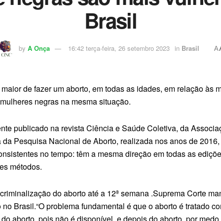
Brasil
by
A Onça
16:42 terça-feira, 26 setembro 2023
in
Brasil
A
aior de fazer um aborto, em todas as idades, em relação às mu
5 mulheres negras na mesma situação.
te publicado na revista Ciência e Saúde Coletiva, da Associaç
a da Pesquisa Nacional de Aborto, realizada nos anos de 201
consistentes no tempo: têm a mesma direção em todas as ediçõ
tes métodos.
scriminalização do aborto até a 12ª semana .Suprema Corte ma
 no Brasil.“O problema fundamental é que o aborto é tratado co
o aborto, pois não é disponível, e depois do aborto, por medo 