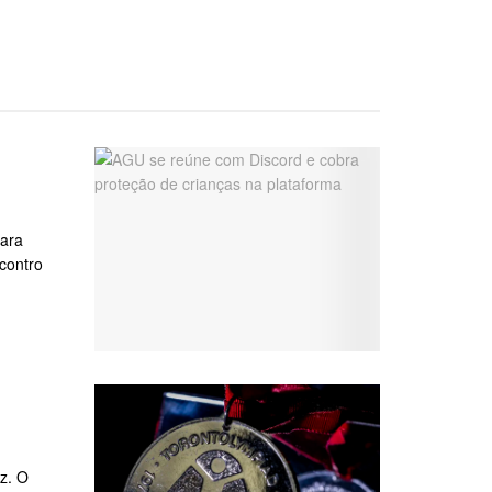
para
ncontro
z. O