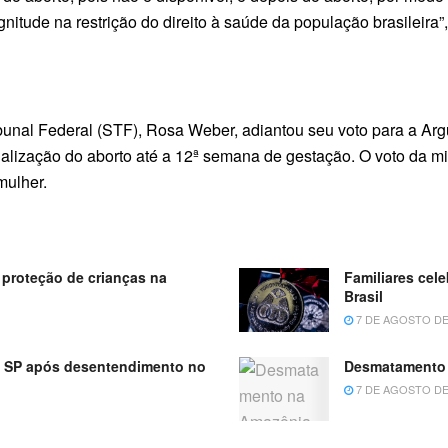
itude na restrição do direito à saúde da população brasileira”
ribunal Federal (STF), Rosa Weber, adiantou seu voto para a A
lização do aborto até a 12ª semana de gestação. O voto da min
mulher.
proteção de crianças na
Familiares cel
Brasil
7 DE AGOSTO DE
m SP após desentendimento no
Desmatamento 
7 DE AGOSTO DE