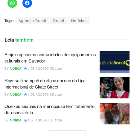
Tags:
Agencia Brasil
Brasil
Notícias
Leia
também
Projeto aproxima comunidades de equipamentos
culturais em Salvador
BY
A ONÇA
9 DE AGOSTO DE 2026
Rayssa é campeã da etapa carioca da Liga
Internacional de Skate Street
BY
A ONÇA
9 DE AGOSTO DE 2026
Queixas sexuais na menopausa têm tratamento,
diz especialista
BY
A ONÇA
9 DE AGOSTO DE 2026