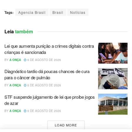
Tags:
Agencia Brasil
Brasil
Notícias
Leia
também
Lei que aumenta punição a crimes digitais contra
crianças é sancionada
BY
A ONÇA
6 DE AGOSTO DE 2026
Diagnóstico tardio dá poucas chances de cura
para o câncer de pulmão
BY
A ONÇA
6 DE AGOSTO DE 2026
STF suspende julgamento de lei que proíbe jogos
de azar
BY
A ONÇA
6 DE AGOSTO DE 2026
LOAD MORE