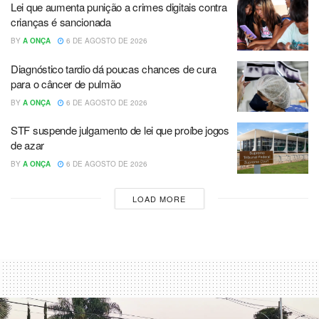
Lei que aumenta punição a crimes digitais contra
crianças é sancionada
BY
A ONÇA
6 DE AGOSTO DE 2026
Diagnóstico tardio dá poucas chances de cura
para o câncer de pulmão
BY
A ONÇA
6 DE AGOSTO DE 2026
STF suspende julgamento de lei que proíbe jogos
de azar
BY
A ONÇA
6 DE AGOSTO DE 2026
LOAD MORE