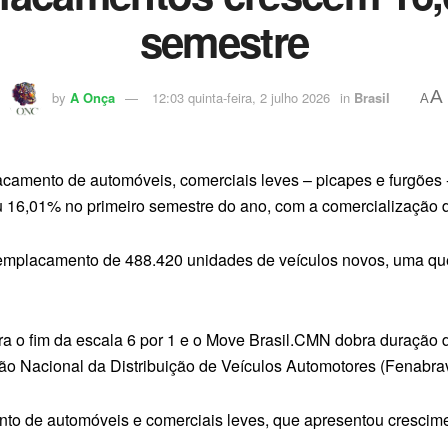
semestre
A
by
A Onça
12:03 quinta-feira, 2 julho 2026
in
Brasil
A
camento de automóveis, comerciais leves – picapes e furgões 
u 16,01% no primeiro semestre do ano, com a comercialização 
mplacamento de 488.420 unidades de veículos novos, uma que
tra o fim da escala 6 por 1 e o Move Brasil.CMN dobra duração 
o Nacional da Distribuição de Veículos Automotores (Fenabra
to de automóveis e comerciais leves, que apresentou cresci