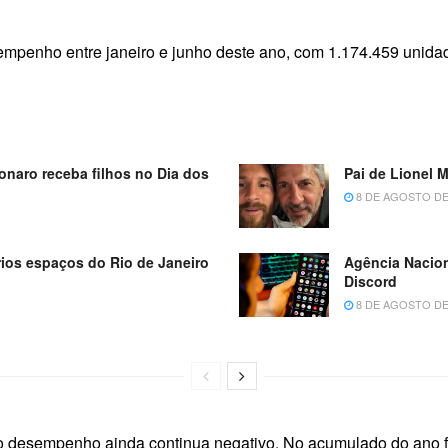
penho entre janeiro e junho deste ano, com 1.174.459 unidad
naro receba filhos no Dia dos
Pai de Lionel 
8 DE AGOSTO DE
ários espaços do Rio de Janeiro
Agência Nacion
Discord
8 DE AGOSTO DE
 desempenho ainda continua negativo. No acumulado do ano f