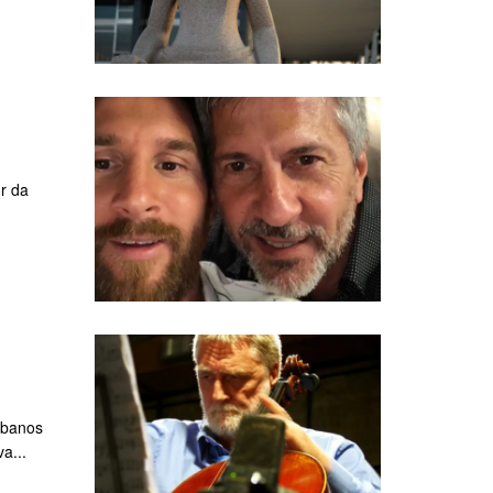
r da
urbanos
a...