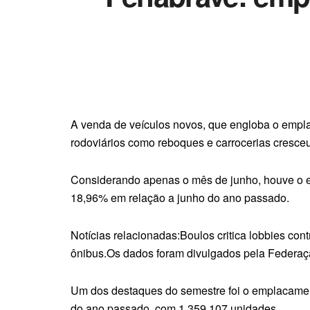
A venda de veículos novos, que engloba o empla
rodoviários como reboques e carrocerias cresce
Considerando apenas o mês de junho, houve o e
18,96% em relação a junho do ano passado.
Notícias relacionadas:Boulos critica lobbies con
ônibus.Os dados foram divulgados pela Federaçã
Um dos destaques do semestre foi o emplacamen
do ano passado, com 1.359.107 unidades.