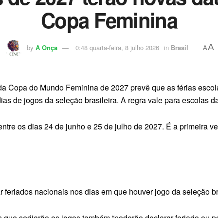
Copa Feminina
A
by
A Onça
0:48 quarta-feira, 8 julho 2026
in
Brasil
A
 da Copa do Mundo Feminina de 2027 prevê que as férias esco
ias de jogos da seleção brasileira. A regra vale para escolas d
á entre os dias 24 de junho e 25 de julho de 2027. É a primeira 
r feriados nacionais nos dias em que houver jogo da seleção bra
s que sediarão os jogos também “poderão declarar feriado ou p