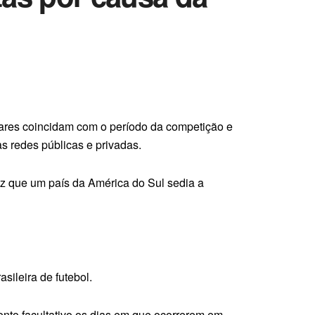
lares coincidam com o período da competição e
as redes públicas e privadas.
vez que um país da América do Sul sedia a
sileira de futebol.
onto facultativo os dias em que ocorrerem em