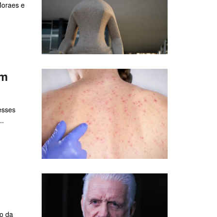
Moraes e
am
esses
..
do da