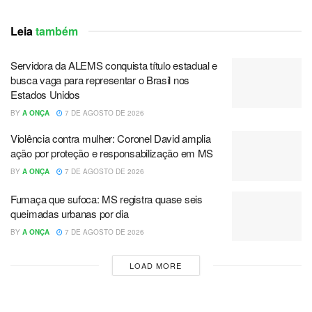
Leia
também
Servidora da ALEMS conquista título estadual e
busca vaga para representar o Brasil nos
Estados Unidos
BY
A ONÇA
7 DE AGOSTO DE 2026
Violência contra mulher: Coronel David amplia
ação por proteção e responsabilização em MS
BY
A ONÇA
7 DE AGOSTO DE 2026
Fumaça que sufoca: MS registra quase seis
queimadas urbanas por dia
BY
A ONÇA
7 DE AGOSTO DE 2026
LOAD MORE