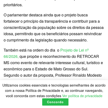
prioritários.
O parlamentar destaca ainda que o projeto busca
fortalecer o princípio da transparência e contribuir para a
conscientização da população sobre os direitos da pessoa
idosa, permitindo que os beneficiários possam reivindicar
o cumprimento da legislação quando necessário.
Também está na ordem do dia o
Projeto de Lei nº
66/2026,
que propõe o reconhecimento do RETROCAR
MS como evento de relevante interesse cultural, turístico e
econômico para o Estado de Mato Grosso do Sul.
Segundo o autor da proposta, Professor Rinaldo Modesto
(União), o RETROCAR reúne anualmente entusiastas,
Utilizamos cookies essenciais e tecnologias semelhantes de acordo
colecionadores, famílias e admiradores da cultura
com a nossa Política de Privacidade e, ao continuar navegando,
automotiva, consolidando-se como referência no cenário
você concorda com estas condições
Ver política de privacidade
sul-mato-grossense. Além de preservar a história do
Concordo
automobilismo, o evento contribui para o fortalecimento do