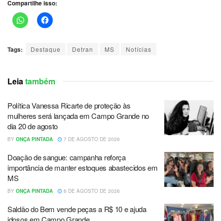
Compartilhe isso:
Tags:
Destaque
Detran
MS
Notícias
Leia
também
Política Vanessa Ricarte de proteção às
mulheres será lançada em Campo Grande no
dia 20 de agosto
BY
ONÇA PINTADA
7 DE AGOSTO DE 2026
Doação de sangue: campanha reforça
importância de manter estoques abastecidos em
MS
BY
ONÇA PINTADA
6 DE AGOSTO DE 2026
Saldão do Bem vende peças a R$ 10 e ajuda
idosos em Campo Grande