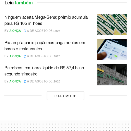
Leia
também
Ninguém acerta Mega-Sena; prêmio acumula
para R$ 165 milhões
BY
A ONÇA
6 DE AGOSTO DE 2026
Pix amplia participação nos pagamentos em
bares e restaurantes
BY
A ONÇA
6 DE AGOSTO DE 2026
Petrobras tem lucro líquido de R$ 52,4 bi no
segundo trimestre
BY
A ONÇA
6 DE AGOSTO DE 2026
LOAD MORE