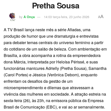
Pretha Sousa
A
by
A Onça
14:03 terça-feira, 23 junho 2026
A
A TV Brasil lança neste mês a série Afiadas, uma
produção de humor que une dramaturgia e entrevistas
para debater temas centrais do universo feminino a partir
do cotidiano de um salão de beleza. Com ambientação em
Brasília, a obra acompanha a rotina da empreendedora
dona Márcia, interpretada por Heloísa Périssé, e suas
funcionárias manicures Adrielly (Pretha Sousa), Samantha
(Carol Portes) e Jéssica (Verônica Debom), enquanto
enfrentam os desafios da gestão de um
microempreendimento e dilemas que atravessam a
vivência das mulheres em sociedade. A atração estreia na
sexta-feira (26), às 23h, na emissora pública da Empresa
Brasil de Comunicação (EBC), e vai ao ar semanalmente.