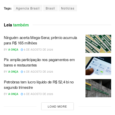
Tags:
Agencia Brasil
Brasil
Notícias
Leia
também
Ninguém acerta Mega-Sena; prêmio acumula
para R$ 165 milhões
BY
A ONÇA
6 DE AGOSTO DE 2026
Pix amplia participação nos pagamentos em
bares e restaurantes
BY
A ONÇA
6 DE AGOSTO DE 2026
Petrobras tem lucro líquido de R$ 52,4 bi no
segundo trimestre
BY
A ONÇA
6 DE AGOSTO DE 2026
LOAD MORE