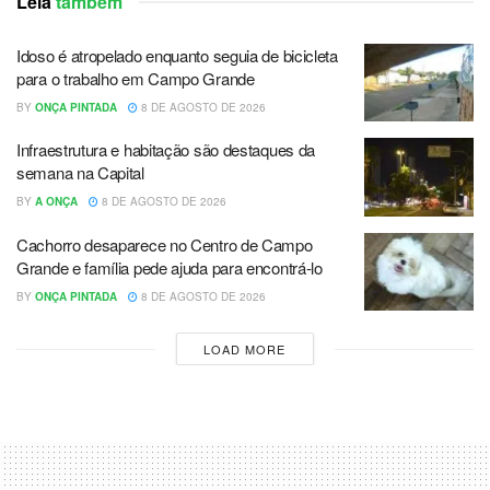
Leia
também
Idoso é atropelado enquanto seguia de bicicleta
para o trabalho em Campo Grande
BY
ONÇA PINTADA
8 DE AGOSTO DE 2026
Infraestrutura e habitação são destaques da
semana na Capital
BY
A ONÇA
8 DE AGOSTO DE 2026
Cachorro desaparece no Centro de Campo
Grande e família pede ajuda para encontrá-lo
BY
ONÇA PINTADA
8 DE AGOSTO DE 2026
LOAD MORE