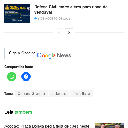
Defesa Civil emite alerta para risco de
vendaval
6 DE AGOSTO DE 2026
Siga A Onça no
Compartilhe isso:
Tags:
Campo Grande
cidades
prefeitura
Leia
também
Adoção: Praça Bolívia sedia feira de cães neste