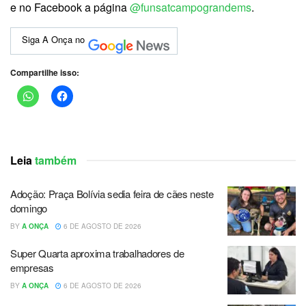
e no Facebook a página
@funsatcampograndems
.
Siga A Onça no
Compartilhe isso:
Leia
também
Adoção: Praça Bolívia sedia feira de cães neste
domingo
BY
A ONÇA
6 DE AGOSTO DE 2026
Super Quarta aproxima trabalhadores de
empresas
BY
A ONÇA
6 DE AGOSTO DE 2026