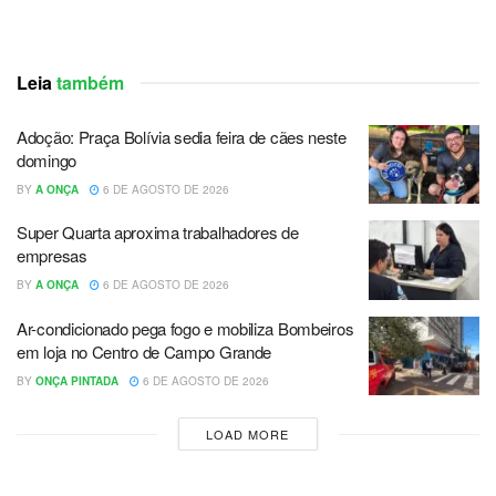
Leia
também
Adoção: Praça Bolívia sedia feira de cães neste
domingo
BY
A ONÇA
6 DE AGOSTO DE 2026
Super Quarta aproxima trabalhadores de
empresas
BY
A ONÇA
6 DE AGOSTO DE 2026
Ar-condicionado pega fogo e mobiliza Bombeiros
em loja no Centro de Campo Grande
BY
ONÇA PINTADA
6 DE AGOSTO DE 2026
LOAD MORE