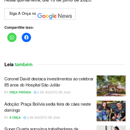
Siga A Onça no
Compartilhe isso:
Leia
também
Coronel David destaca investimentos ao celebrar
85 anos do Hospital São Julião
BY
ONÇA PINTADA
6 DE AGOSTO DE 2026
Adoção: Praça Bolívia sedia feira de cães neste
domingo
BY
A ONÇA
6 DE AGOSTO DE 2026
Super Quarta aproxima trabalhadores de