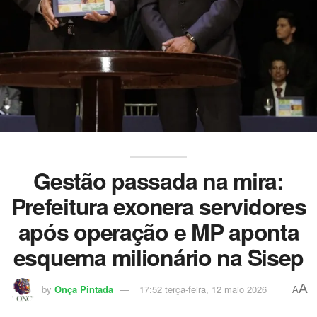
Gestão passada na mira:
Prefeitura exonera servidores
após operação e MP aponta
esquema milionário na Sisep
A
by
Onça Pintada
17:52 terça-feira, 12 maio 2026
A