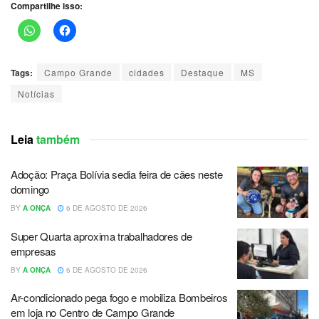
Compartilhe isso:
Tags:
Campo Grande
cidades
Destaque
MS
Notícias
Leia
também
Adoção: Praça Bolívia sedia feira de cães neste
domingo
BY
A ONÇA
6 DE AGOSTO DE 2026
Super Quarta aproxima trabalhadores de
empresas
BY
A ONÇA
6 DE AGOSTO DE 2026
Ar-condicionado pega fogo e mobiliza Bombeiros
em loja no Centro de Campo Grande