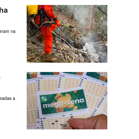
lha
reram na
o
teadas a