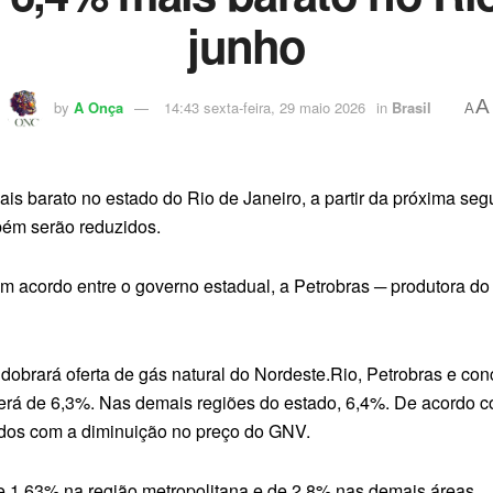
junho
A
by
A Onça
14:43 sexta-feira, 29 maio 2026
in
Brasil
A
mais barato no estado do Rio de Janeiro, a partir da próxima seg
bém serão reduzidos.
um acordo entre o governo estadual, a Petrobras ─ produtora do
 dobrará oferta de gás natural do Nordeste.Rio, Petrobras e co
será de 6,3%. Nas demais regiões do estado, 6,4%. De acordo c
ados com a diminuição no preço do GNV.
de 1,63% na região metropolitana e de 2,8% nas demais áreas.