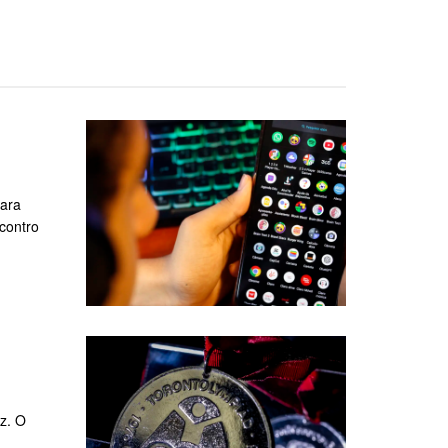
para
ncontro
z. O