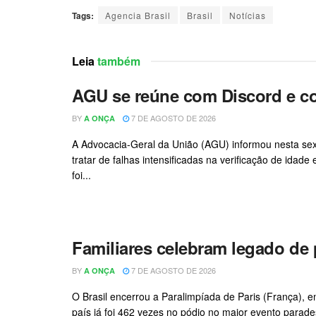
Tags:
Agencia Brasil
Brasil
Notícias
Leia
também
AGU se reúne com Discord e co
BY
7 DE AGOSTO DE 2026
A ONÇA
A Advocacia-Geral da União (AGU) informou nesta sext
tratar de falhas intensificadas na verificação de idad
foi...
Familiares celebram legado de 
BY
7 DE AGOSTO DE 2026
A ONÇA
O Brasil encerrou a Paralimpíada de Paris (França), e
país já foi 462 vezes no pódio no maior evento parades