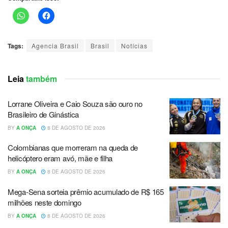
Tags:
Agencia Brasil
Brasil
Notícias
Leia
também
Lorrane Oliveira e Caio Souza são ouro no
Brasileiro de Ginástica
BY
A ONÇA
8 DE AGOSTO DE 2026
Colombianas que morreram na queda de
helicóptero eram avó, mãe e filha
BY
A ONÇA
8 DE AGOSTO DE 2026
Mega-Sena sorteia prêmio acumulado de R$ 165
milhões neste domingo
BY
A ONÇA
8 DE AGOSTO DE 2026