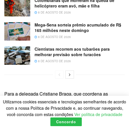
Colombianas que morreram na queda de
helicóptero eram avó, mãe e filha
8 DE AGOSTO DE 2026
Mega-Sena sorteia prêmio acumulado de R$
165 milhões neste domingo
8 DE AGOSTO DE 2026
Cientistas recorrem aos tubarões para
melhorar previsão sobre furacões
8 DE AGOSTO DE 2026
Para a delegada Cristiane Braga, que coordena as
Delegacias de Defesa da Mulher do estado de São Paulo,
Utilizamos cookies essenciais e tecnologias semelhantes de acordo
com a nossa Política de Privacidade e, ao continuar navegando,
é preciso incentivar as pessoas a denunciar a violência
você concorda com estas condições
Ver política de privacidade
doméstica e familiar.
Concordo
“O feminicídio normalmente é o último estágio de uma