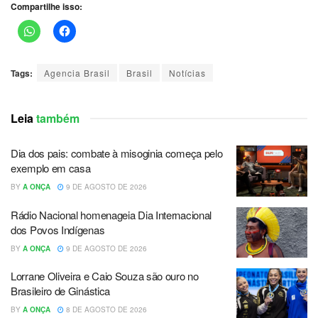
Compartilhe isso:
Tags:
Agencia Brasil
Brasil
Notícias
Leia
também
Dia dos pais: combate à misoginia começa pelo
exemplo em casa
BY
A ONÇA
9 DE AGOSTO DE 2026
Rádio Nacional homenageia Dia Internacional
dos Povos Indígenas
BY
A ONÇA
9 DE AGOSTO DE 2026
Lorrane Oliveira e Caio Souza são ouro no
Brasileiro de Ginástica
BY
A ONÇA
8 DE AGOSTO DE 2026