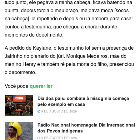
tudo junto, ele pegava a minha cabeça, ficava batendo na
quinta, depois torcia o meu braço, me dava moca [socos
na cabeça], ia repetindo e depois eu ia embora para casa”,
contou a testemunha, que chegou a chorar durante
momentos do depoimento.
A pedido de Kaylane, o testemunho foi sem a presença de
Jairinho no plenário do júri. Monique Medeiros, mãe do
menino Henry e também ré pela morte do filho, presenciou
o depoimento.
Você pode
querer ler
Dia dos pais: combate à misoginia começa
pelo exemplo em casa
9 DE AGOSTO DE 2026
Rádio Nacional homenageia Dia Internacional
dos Povos Indígenas
9 DE AGOSTO DE 2026