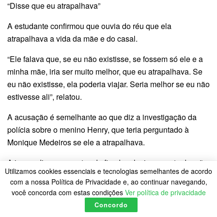
“Disse que eu atrapalhava”
A estudante confirmou que ouvia do réu que ela
atrapalhava a vida da mãe e do casal.
“Ele falava que, se eu não existisse, se fossem só ele e a
minha mãe, iria ser muito melhor, que eu atrapalhava. Se
eu não existisse, ela poderia viajar. Seria melhor se eu não
estivesse ali”, relatou.
A acusação é semelhante ao que diz a investigação da
polícia sobre o menino Henry, que teria perguntado à
Monique Medeiros se ele a atrapalhava.
A jovem disse que antes do fim do relacionamento da mãe
Utilizamos cookies essenciais e tecnologias semelhantes de acordo
desenvolveu sentimento de medo de Jairinho. “Sempre
com a nossa Política de Privacidade e, ao continuar navegando,
que via o carro dele chegando, eu corria e vomitava”.
você concorda com estas condições
Ver política de privacidade
Concordo
A estudante disse que só contou sobre a violência para a