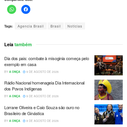
Tags:
Agencia Brasil
Brasil
Notícias
Leia
também
Dia dos pais: combate à misoginia começa pelo
exemplo em casa
BY
A ONÇA
9 DE AGOSTO DE 2026
Rádio Nacional homenageia Dia Internacional
dos Povos Indígenas
BY
A ONÇA
9 DE AGOSTO DE 2026
Lorrane Oliveira e Caio Souza são ouro no
Brasileiro de Ginástica
BY
A ONÇA
8 DE AGOSTO DE 2026