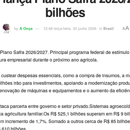
bilhões
A
by
A Onça
12:48 terça-feira, 30 junho 2026
in
Brasil
A
 Plano Safra 2026/2027. Principal programa federal de estímulo a
ura empresarial durante o próximo ano agrícola.
ra custear despesas essenciais, como a compra de insumos, a 
ilhões irão para investimentos, apoiando a modernização prod
renovação de máquinas e equipamentos e o aumento da eficiênc
estaca parceria entre governo e setor privado.Sistemas agroeco
a agricultura familiar.Os R$ 525,1 bilhões superam em R$ 9 bi
um incremento de 1,7%. Somado a outros cerca de R$ 85 bilhões 
 610 bilhões.