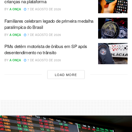
crianças na plataforma
BY
A ONÇA
7 DE AGOSTO DE 2026
Familiares celebram legado de primeira medalha
paralímpica do Brasil
BY
A ONÇA
7 DE AGOSTO DE 2026
PMs detêm motorista de ônibus em SP após
desentendimento no trânsito
BY
A ONÇA
7 DE AGOSTO DE 2026
LOAD MORE