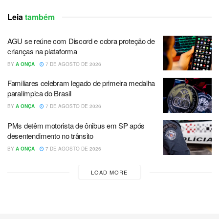
Leia
também
AGU se reúne com Discord e cobra proteção de
crianças na plataforma
BY
A ONÇA
7 DE AGOSTO DE 2026
Familiares celebram legado de primeira medalha
paralímpica do Brasil
BY
A ONÇA
7 DE AGOSTO DE 2026
PMs detêm motorista de ônibus em SP após
desentendimento no trânsito
BY
A ONÇA
7 DE AGOSTO DE 2026
LOAD MORE