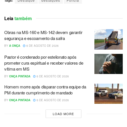
Tags:
Destaque
destaques
Polícia
Leia
também
Obras na MS-160 e MS-142 devem garantir
segurança e escoamento da safra
BY
A ONÇA
6 DE AGOSTO DE 2026
Pastor é condenado por estelionato após
prometer cura espiritual e receber valores de
vítima em MS
BY
ONÇA PINTADA
6 DE AGOSTO DE 2026
Homem morre após disparar contra equipe da
PM durante cumprimento de mandado
BY
ONÇA PINTADA
6 DE AGOSTO DE 2026
LOAD MORE