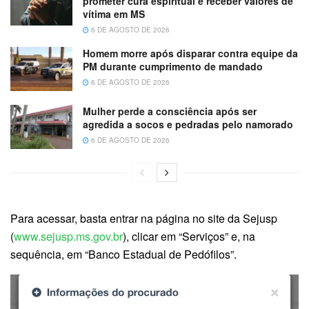
prometer cura espiritual e receber valores de
vítima em MS
6 DE AGOSTO DE 2026
Homem morre após disparar contra equipe da
PM durante cumprimento de mandado
6 DE AGOSTO DE 2026
Mulher perde a consciência após ser
agredida a socos e pedradas pelo namorado
6 DE AGOSTO DE 2026
Para acessar, basta entrar na página no site da Sejusp
(
www.sejusp.ms.gov.br
), clicar em “Serviços” e, na
sequência, em “Banco Estadual de Pedófilos”.