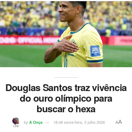
Douglas Santos traz vivência
do ouro olímpico para
buscar o hexa
A
by
A Onça
18:48 sexta-feira, 3 julho 2026
A