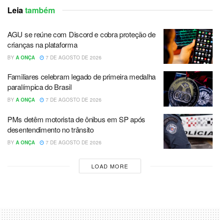
Leia
também
AGU se reúne com Discord e cobra proteção de
crianças na plataforma
BY
A ONÇA
7 DE AGOSTO DE 2026
Familiares celebram legado de primeira medalha
paralímpica do Brasil
BY
A ONÇA
7 DE AGOSTO DE 2026
PMs detêm motorista de ônibus em SP após
desentendimento no trânsito
BY
A ONÇA
7 DE AGOSTO DE 2026
LOAD MORE