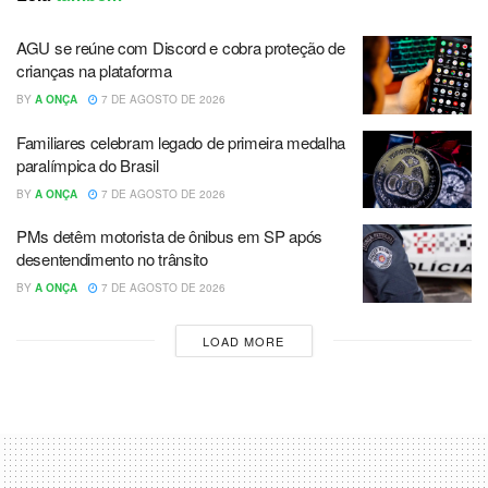
AGU se reúne com Discord e cobra proteção de
crianças na plataforma
BY
A ONÇA
7 DE AGOSTO DE 2026
Familiares celebram legado de primeira medalha
paralímpica do Brasil
BY
A ONÇA
7 DE AGOSTO DE 2026
PMs detêm motorista de ônibus em SP após
desentendimento no trânsito
BY
A ONÇA
7 DE AGOSTO DE 2026
LOAD MORE