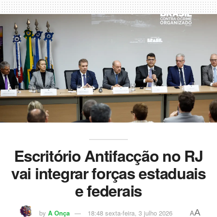
Escritório Antifacção no RJ
vai integrar forças estaduais
e federais
A
by
A Onça
18:48 sexta-feira, 3 julho 2026
A