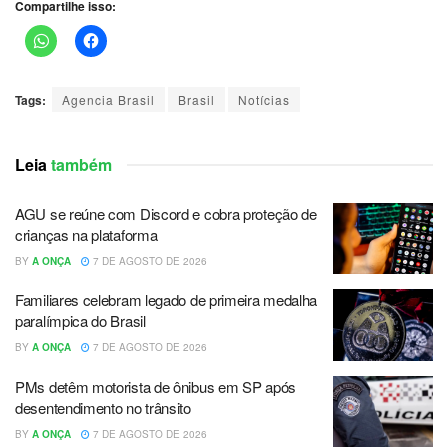
Compartilhe isso:
Tags:
Agencia Brasil
Brasil
Notícias
Leia
também
AGU se reúne com Discord e cobra proteção de
crianças na plataforma
BY
A ONÇA
7 DE AGOSTO DE 2026
Familiares celebram legado de primeira medalha
paralímpica do Brasil
BY
A ONÇA
7 DE AGOSTO DE 2026
PMs detêm motorista de ônibus em SP após
desentendimento no trânsito
BY
A ONÇA
7 DE AGOSTO DE 2026