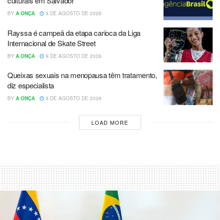
culturais em Salvador
BY
A ONÇA
9 DE AGOSTO DE 2026
Rayssa é campeã da etapa carioca da Liga
Internacional de Skate Street
BY
A ONÇA
9 DE AGOSTO DE 2026
Queixas sexuais na menopausa têm tratamento,
diz especialista
BY
A ONÇA
9 DE AGOSTO DE 2026
LOAD MORE