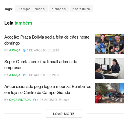
Tags:
Campo Grande
cidades
prefeitura
Leia
também
Adoção: Praça Bolívia sedia feira de cães neste
domingo
BY
A ONÇA
6 DE AGOSTO DE 2026
Super Quarta aproxima trabalhadores de
empresas
BY
A ONÇA
6 DE AGOSTO DE 2026
Ar-condicionado pega fogo e mobiliza Bombeiros
em loja no Centro de Campo Grande
BY
ONÇA PINTADA
6 DE AGOSTO DE 2026
LOAD MORE