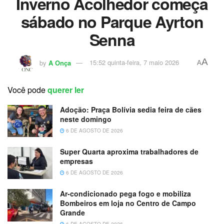
Inverno Acolhedor começa
sábado no Parque Ayrton
Senna
A
by
A Onça
15:52 quinta-feira, 7 maio 2026
A
Você pode
querer ler
Adoção: Praça Bolívia sedia feira de cães
neste domingo
6 DE AGOSTO DE 2026
Super Quarta aproxima trabalhadores de
empresas
6 DE AGOSTO DE 2026
Ar-condicionado pega fogo e mobiliza
Bombeiros em loja no Centro de Campo
Grande