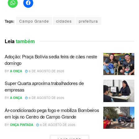
Tags:
Campo Grande
cidades
prefeitura
Leia
também
Adoção: Praça Bolívia sedia feira de cães neste
domingo
BY
A ONÇA
6 DE AGOSTO DE 2026
Super Quarta aproxima trabalhadores de
empresas
BY
A ONÇA
6 DE AGOSTO DE 2026
Ar-condicionado pega fogo e mobiliza Bombeiros
em loja no Centro de Campo Grande
BY
ONÇA PINTADA
6 DE AGOSTO DE 2026