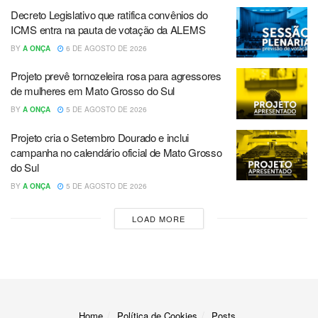
Decreto Legislativo que ratifica convênios do
ICMS entra na pauta de votação da ALEMS
BY
A ONÇA
6 DE AGOSTO DE 2026
Projeto prevê tornozeleira rosa para agressores
de mulheres em Mato Grosso do Sul
BY
A ONÇA
5 DE AGOSTO DE 2026
Projeto cria o Setembro Dourado e inclui
campanha no calendário oficial de Mato Grosso
do Sul
BY
A ONÇA
5 DE AGOSTO DE 2026
LOAD MORE
Home
Política de Cookies
Posts