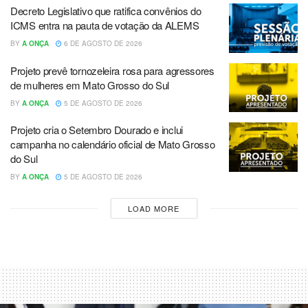
Decreto Legislativo que ratifica convênios do
ICMS entra na pauta de votação da ALEMS
BY
A ONÇA
6 DE AGOSTO DE 2026
Projeto prevê tornozeleira rosa para agressores
de mulheres em Mato Grosso do Sul
BY
A ONÇA
5 DE AGOSTO DE 2026
Projeto cria o Setembro Dourado e inclui
campanha no calendário oficial de Mato Grosso
do Sul
BY
A ONÇA
5 DE AGOSTO DE 2026
LOAD MORE