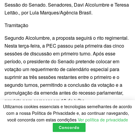
Sessão do Senado. Senadores, Davi Alcolumbre e Teresa
Leitão., por Lula Marques/Agência Brasil.
Tramitação
Segundo Alcolumbre, a proposta seguirá o rito regimental.
Nesta terça-feira, a PEC passou pela primeira das cinco
sessões de discussão em primeiro turno. Após esse
período, o presidente do Senado pretende colocar em
votação um requerimento de calendário especial para
suprimir as três sessões restantes entre o primeiro e o
segundo turnos, permitindo a conclusão da votação e a
promulgação da emenda antes do recesso parlamentar,
previsto para começar em 18 de julho.
Utilizamos cookies essenciais e tecnologias semelhantes de acordo
“Não vou tirar a proposta de deliberação. Não vou votar o
com a nossa Política de Privacidade e, ao continuar navegando,
você concorda com estas condições
Ver política de privacidade
calendário especial para a gente quebrar o interstício. Vou
Concordo
ouvir cinco sessões; quando eu ouvir cinco sessões, vou