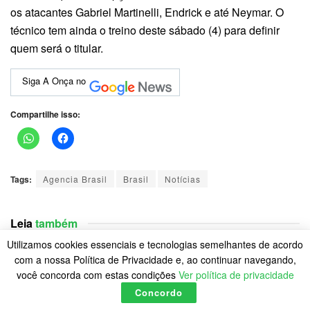
os atacantes Gabriel Martinelli, Endrick e até Neymar. O
técnico tem ainda o treino deste sábado (4) para definir
quem será o titular.
Siga A Onça no
Compartilhe isso:
Tags:
Agencia Brasil
Brasil
Notícias
Leia
também
Utilizamos cookies essenciais e tecnologias semelhantes de acordo
Flávia Saraiva fatura ouro na trave e no solo no
com a nossa Política de Privacidade e, ao continuar navegando,
Campeonato Brasileiro
você concorda com estas condições
Ver política de privacidade
BY
A ONÇA
10 DE AGOSTO DE 2026
Concordo