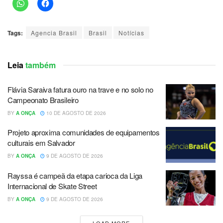
Tags:
Agencia Brasil
Brasil
Notícias
Leia
também
Flávia Saraiva fatura ouro na trave e no solo no
Campeonato Brasileiro
BY
A ONÇA
10 DE AGOSTO DE 2026
Projeto aproxima comunidades de equipamentos
culturais em Salvador
BY
A ONÇA
9 DE AGOSTO DE 2026
Rayssa é campeã da etapa carioca da Liga
Internacional de Skate Street
BY
A ONÇA
9 DE AGOSTO DE 2026