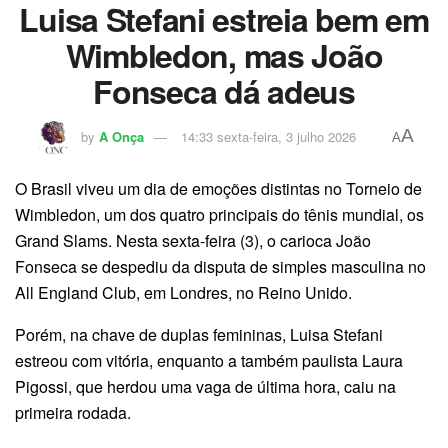
Luisa Stefani estreia bem em
Wimbledon, mas João
Fonseca dá adeus
A
by
A Onça
14:33 sexta-feira, 3 julho 2026
A
O Brasil viveu um dia de emoções distintas no Torneio de
Wimbledon, um dos quatro principais do tênis mundial, os
Grand Slams. Nesta sexta-feira (3), o carioca João
Fonseca se despediu da disputa de simples masculina no
All England Club, em Londres, no Reino Unido.
Porém, na chave de duplas femininas, Luisa Stefani
estreou com vitória, enquanto a também paulista Laura
Pigossi, que herdou uma vaga de última hora, caiu na
primeira rodada.