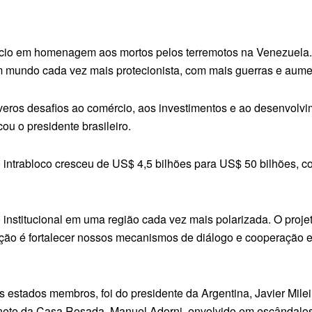
lêncio em homenagem aos mortos pelos terremotos na Venezuela
m mundo cada vez mais protecionista, com mais guerras e aumen
ros desafios ao comércio, aos investimentos e ao desenvolvime
ou o presidente brasileiro.
o intrabloco cresceu de US$ 4,5 bilhões para US$ 50 bilhões,
institucional em uma região cada vez mais polarizada. O proje
pção é fortalecer nossos mecanismos de diálogo e cooperação 
 estados membros, foi do presidente da Argentina, Javier Milei
ete da Casa Rosada, Manuel Adorni, envolvido em escândalos d