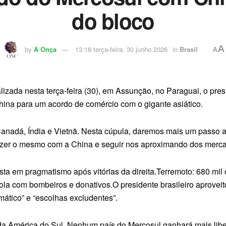
do bloco
A
by
A Onça
13:18 terça-feira, 30 junho 2026
in
Brasil
A
zada nesta terça-feira (30), em Assunção, no Paraguai, o pres
hina para um acordo de comércio com o gigante asiático.
anadá, Índia e Vietnã. Nesta cúpula, daremos mais um passo a
er o mesmo com a China e seguir nos aproximando dos mercad
osta em pragmatismo após vitórias da direita.Terremoto: 680 mi
ola com bombeiros e donativos.O presidente brasileiro aproveit
mático” e “escolhas excludentes”.
a América do Sul. Nenhum país do Mercosul ganhará mais libe