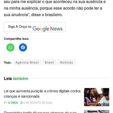
seu para me explicar o que aconteceu na sua ausência e
na minha ausência, porque esse acordo não pode ter a
sua anuência”, disse o brasileiro.
Siga A Onça no
Compartilhe isso:
Tags:
Agencia Brasil
Brasil
Notícias
Leia
também
Lei que aumenta punição a crimes digitais contra
crianças é sancionada
BY
A ONÇA
6 DE AGOSTO DE 2026
Diagnóstico tardio dá poucas chances de cura