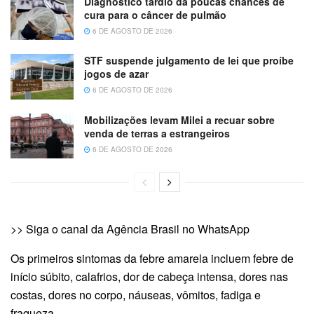
Diagnóstico tardio dá poucas chances de
cura para o câncer de pulmão
6 DE AGOSTO DE 2026
STF suspende julgamento de lei que proíbe
jogos de azar
6 DE AGOSTO DE 2026
Mobilizações levam Milei a recuar sobre
venda de terras a estrangeiros
6 DE AGOSTO DE 2026
>> Siga o canal da Agência Brasil no WhatsApp
Os primeiros sintomas da febre amarela incluem febre de
início súbito, calafrios, dor de cabeça intensa, dores nas
costas, dores no corpo, náuseas, vômitos, fadiga e
fraqueza.