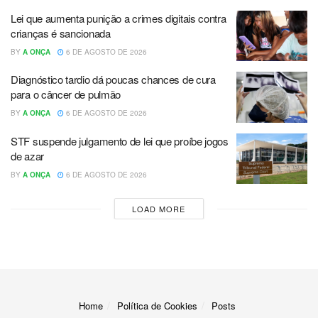
Lei que aumenta punição a crimes digitais contra
crianças é sancionada
BY
A ONÇA
6 DE AGOSTO DE 2026
Diagnóstico tardio dá poucas chances de cura
para o câncer de pulmão
BY
A ONÇA
6 DE AGOSTO DE 2026
STF suspende julgamento de lei que proíbe jogos
de azar
BY
A ONÇA
6 DE AGOSTO DE 2026
LOAD MORE
Home
Política de Cookies
Posts