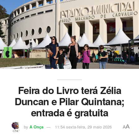
Feira do Livro terá Zélia
Duncan e Pilar Quintana;
entrada é gratuita
A
by
A Onça
11:54 sexta-feira, 29 maio 2026
A