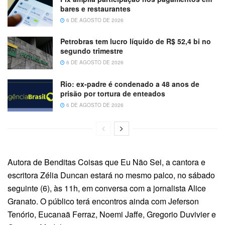
bares e restaurantes
6 DE AGOSTO DE 2026
Petrobras tem lucro líquido de R$ 52,4 bi no
segundo trimestre
6 DE AGOSTO DE 2026
Rio: ex-padre é condenado a 48 anos de
prisão por tortura de enteados
6 DE AGOSTO DE 2026
Autora de Benditas Coisas que Eu Não Sei, a cantora e
escritora Zélia Duncan estará no mesmo palco, no sábado
seguinte (6), às 11h, em conversa com a jornalista Alice
Granato. O público terá encontros ainda com Jeferson
Tenório, Eucanaã Ferraz, Noemi Jaffe, Gregorio Duvivier e