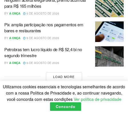
para R$ 165 milhões
BY
A ONÇA
6 DE AGOSTO DE 2026
Pix amplia participação nos pagamentos em
bares e restaurantes
BY
A ONÇA
6 DE AGOSTO DE 2026
Petrobras tem lucro líquido de R$ 52,4 bi no
segundo trimestre
BY
A ONÇA
6 DE AGOSTO DE 2026
LOAD MORE
Utilizamos cookies essenciais e tecnologias semelhantes de acordo
com a nossa Política de Privacidade e, ao continuar navegando,
você concorda com estas condições
Ver política de privacidade
Concordo
Home
Política de Cookies
Posts