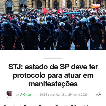
STJ: estado de SP deve ter
protocolo para atuar em
manifestações
A
by
A Onça
20:33 segunda-feira, 29 junho 2026
A