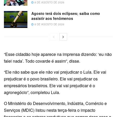
8 DE AGOSTO DE 2026
Agosto terá dois eclipses; saiba como
assistir aos fenômenos
8 DE AGOSTO DE 2026
“Esse cidadão hoje aparece na imprensa dizendo: ‘eu não
falei nada’. Todo covarde é assim”, disse.
“Ele não sabe que ele não vai prejudicar o Lula. Ele vai
prejudicar é o povo brasileiro. Ele vai prejudicar os
empresários brasileiros. Ele vai vai prejudicar é o
agronegócio”, completou Lula.
O Ministério do Desenvolvimento, Indústria, Comércio e
Serviços (MDIC) listou nesta terça-feira o impacto
financeiro e os setores produtivos que correm risco caso a