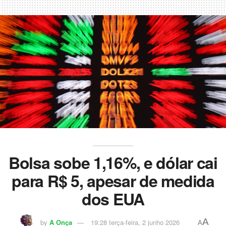
Bolsa sobe 1,16%, e dólar cai
para R$ 5, apesar de medida
dos EUA
A
by
A Onça
19:28 terça-feira, 2 junho 2026
A