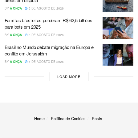
áreas em disputa
BY
A ONÇA
6 DE AGOSTO DE 2026
Famílias brasileiras perderam R$ 62,5 bilhões
para bets em 2025
BY
A ONÇA
6 DE AGOSTO DE 2026
Brasil no Mundo debate migração na Europa e
conflito em Jerusalém
BY
A ONÇA
6 DE AGOSTO DE 2026
LOAD MORE
Home
Política de Cookies
Posts