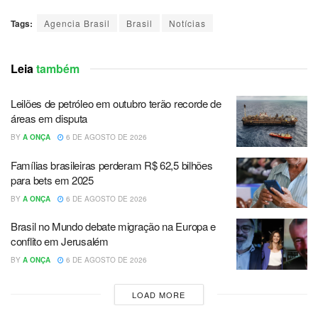
Tags:
Agencia Brasil
Brasil
Notícias
Leia
também
Leilões de petróleo em outubro terão recorde de
áreas em disputa
BY
A ONÇA
6 DE AGOSTO DE 2026
Famílias brasileiras perderam R$ 62,5 bilhões
para bets em 2025
BY
A ONÇA
6 DE AGOSTO DE 2026
Brasil no Mundo debate migração na Europa e
conflito em Jerusalém
BY
A ONÇA
6 DE AGOSTO DE 2026
LOAD MORE