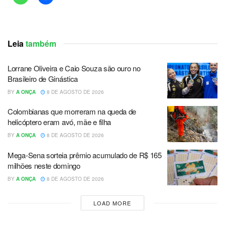
Leia
também
Lorrane Oliveira e Caio Souza são ouro no
Brasileiro de Ginástica
BY
A ONÇA
8 DE AGOSTO DE 2026
Colombianas que morreram na queda de
helicóptero eram avó, mãe e filha
BY
A ONÇA
8 DE AGOSTO DE 2026
Mega-Sena sorteia prêmio acumulado de R$ 165
milhões neste domingo
BY
A ONÇA
8 DE AGOSTO DE 2026
LOAD MORE