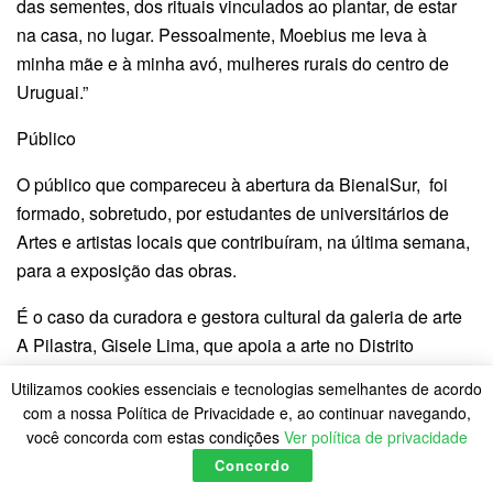
das sementes, dos rituais vinculados ao plantar, de estar
na casa, no lugar. Pessoalmente, Moebius me leva à
minha mãe e à minha avó, mulheres rurais do centro de
Uruguai.”
Público
O público que compareceu à abertura da BienalSur, foi
formado, sobretudo, por estudantes de universitários de
Artes e artistas locais que contribuíram, na última semana,
para a exposição das obras.
É o caso da curadora e gestora cultural da galeria de arte
A Pilastra, Gisele Lima, que apoia a arte no Distrito
Federal. “A exposição está inexplicavelmente linda. Tem
Utilizamos cookies essenciais e tecnologias semelhantes de acordo
trabalhos únicos que trazem, de fato, matéria orgânica viva
com a nossa Política de Privacidade e, ao continuar navegando,
para dentro de uma galeria, que também é outro ponto
você concorda com estas condições
Ver política de privacidade
diferencial.”
Concordo