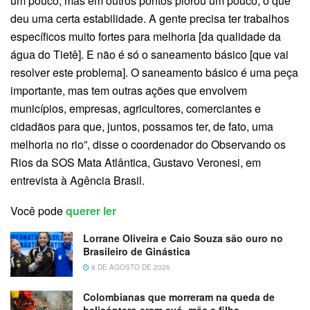
um pouco, mas em outros pontos piorou um pouco, o que
deu uma certa estabilidade. A gente precisa ter trabalhos
específicos muito fortes para melhoria [da qualidade da
água do Tietê]. E não é só o saneamento básico [que vai
resolver este problema]. O saneamento básico é uma peça
importante, mas tem outras ações que envolvem
municípios, empresas, agricultores, comerciantes e
cidadãos para que, juntos, possamos ter, de fato, uma
melhoria no rio”, disse o coordenador do Observando os
Rios da SOS Mata Atlântica, Gustavo Veronesi, em
entrevista à Agência Brasil.
Você pode
querer ler
Lorrane Oliveira e Caio Souza são ouro no
Brasileiro de Ginástica
8 DE AGOSTO DE 2026
Colombianas que morreram na queda de
helicóptero eram avó, mãe e filha