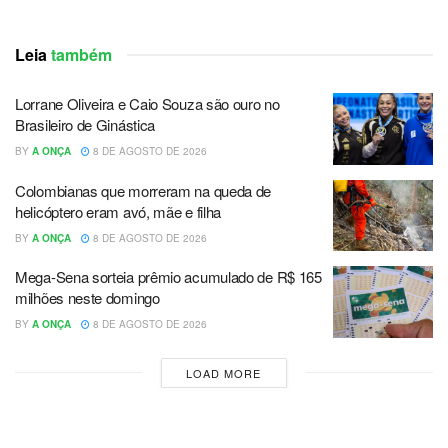
Leia
também
Lorrane Oliveira e Caio Souza são ouro no
Brasileiro de Ginástica
BY
A ONÇA
8 DE AGOSTO DE 2026
Colombianas que morreram na queda de
helicóptero eram avó, mãe e filha
BY
A ONÇA
8 DE AGOSTO DE 2026
Mega-Sena sorteia prêmio acumulado de R$ 165
milhões neste domingo
BY
A ONÇA
8 DE AGOSTO DE 2026
LOAD MORE