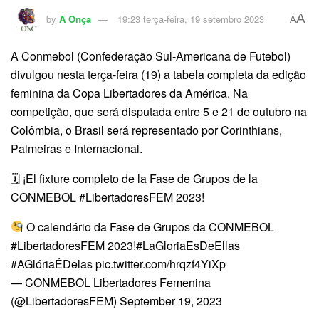
A
by
A Onça
19:23 terça-feira, 19 setembro 2023
A
A Conmebol (Confederação Sul-Americana de Futebol)
divulgou nesta terça-feira (19) a tabela completa da edição
feminina da Copa Libertadores da América. Na
competição, que será disputada entre 5 e 21 de outubro na
Colômbia, o Brasil será representado por Corinthians,
Palmeiras e Internacional.
🗓 ¡El fixture completo de la Fase de Grupos de la
CONMEBOL #LibertadoresFEM 2023!
O calendário da Fase de Grupos da CONMEBOL
#LibertadoresFEM 2023!#LaGloriaEsDeEllas
#AGlóriaÉDelas pic.twitter.com/hrqzf4YiXp
— CONMEBOL Libertadores Femenina
(@LibertadoresFEM) September 19, 2023