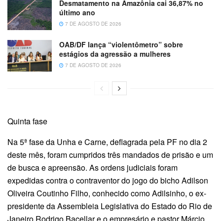
Desmatamento na Amazônia cai 36,87% no
último ano
7 DE AGOSTO DE 2026
OAB/DF lança “violentômetro” sobre
estágios da agressão a mulheres
7 DE AGOSTO DE 2026
Quinta fase
Na 5ª fase da Unha e Carne, deflagrada pela PF no dia 2
deste mês, foram cumpridos três mandados de prisão e um
de busca e apreensão. As ordens judiciais foram
expedidas contra o contraventor do jogo do bicho Adilson
Oliveira Coutinho Filho, conhecido como Adilsinho, o ex-
presidente da Assembleia Legislativa do Estado do Rio de
Janeiro Rodrigo Bacellar e o empresário e pastor Márcio