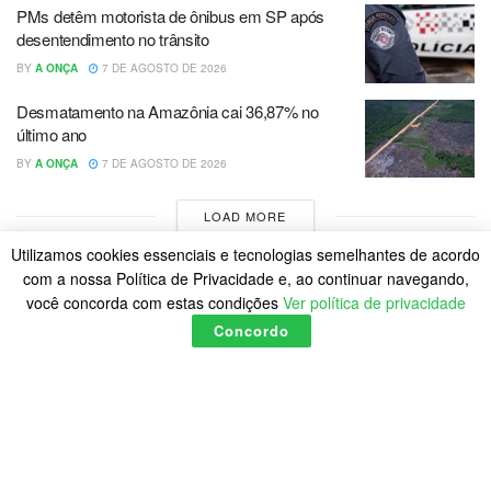
PMs detêm motorista de ônibus em SP após
desentendimento no trânsito
BY
A ONÇA
7 DE AGOSTO DE 2026
Desmatamento na Amazônia cai 36,87% no
último ano
BY
A ONÇA
7 DE AGOSTO DE 2026
LOAD MORE
Utilizamos cookies essenciais e tecnologias semelhantes de acordo
com a nossa Política de Privacidade e, ao continuar navegando,
você concorda com estas condições
Ver política de privacidade
Concordo
Home
Política de Cookies
Posts
© 2023
A Onça