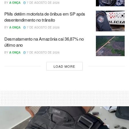
BY
A ONÇA
7 DE AGOSTO DE 2026
PMs detêm motorista de ônibus em SP após
desentendimento no trânsito
BY
A ONÇA
7 DE AGOSTO DE 2026
Desmatamento na Amazônia cai 36,87% no
último ano
BY
A ONÇA
7 DE AGOSTO DE 2026
LOAD MORE