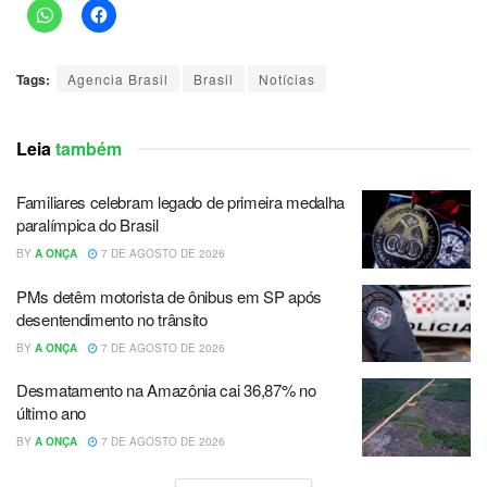
Tags:
Agencia Brasil
Brasil
Notícias
Leia
também
Familiares celebram legado de primeira medalha
paralímpica do Brasil
BY
A ONÇA
7 DE AGOSTO DE 2026
PMs detêm motorista de ônibus em SP após
desentendimento no trânsito
BY
A ONÇA
7 DE AGOSTO DE 2026
Desmatamento na Amazônia cai 36,87% no
último ano
BY
A ONÇA
7 DE AGOSTO DE 2026