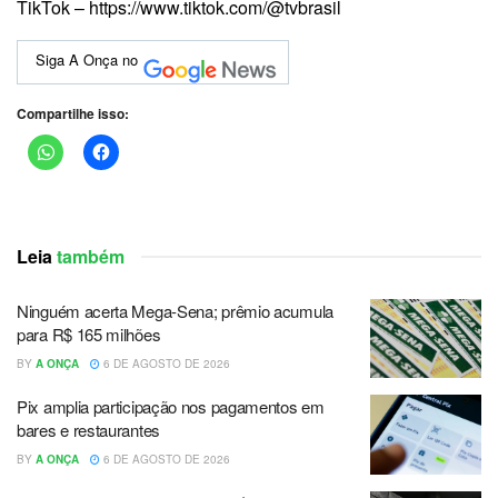
TikTok – https://www.tiktok.com/@tvbrasil
Siga A Onça no
Compartilhe isso:
Leia
também
Ninguém acerta Mega-Sena; prêmio acumula
para R$ 165 milhões
BY
A ONÇA
6 DE AGOSTO DE 2026
Pix amplia participação nos pagamentos em
bares e restaurantes
BY
A ONÇA
6 DE AGOSTO DE 2026