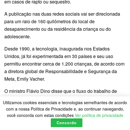
em casos de rapto ou sequestro.
A publicação nas duas redes sociais vai ser direcionada
para um raio de 160 quilômetros do local de
desaparecimento ou da residência da criança ou do
adolescente.
Desde 1990, a tecnologia, inaugurada nos Estados
Unidos, já foi experimentada em 30 países e seu uso
permitiu encontrar cerca de 1.200 crianças, de acordo com
a diretora global de Responsabilidade e Segurança da
Meta, Emily Vacher.
O ministro Flávio Dino disse que o fluxo do trabalho de
comunicação do desaparecimento será a partir das
Utilizamos cookies essenciais e tecnologias semelhantes de acordo
análises de risco feitas pelas secretarias de Segurança
com a nossa Política de Privacidade e, ao continuar navegando,
Pública dos estados e repassadas ao ministério. “Haverá
você concorda com estas condições
Ver política de privacidade
um fluxo em que as delegacias dos estados vão comunicar
Concordo
à Senasp, no caso ao Laboratório de Crimes Cibernéticos,