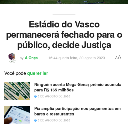
Estádio do Vasco
permanecerá fechado para o
público, decide Justiça
A
by
A Onça
16:44 quarta-feira, 30 agosto 2023
A
Você pode
querer ler
Ninguém acerta Mega-Sena; prêmio acumula
para R$ 165 milhões
6 DE AGOSTO DE 2026
Pix amplia participação nos pagamentos em
bares e restaurantes
6 DE AGOSTO DE 2026