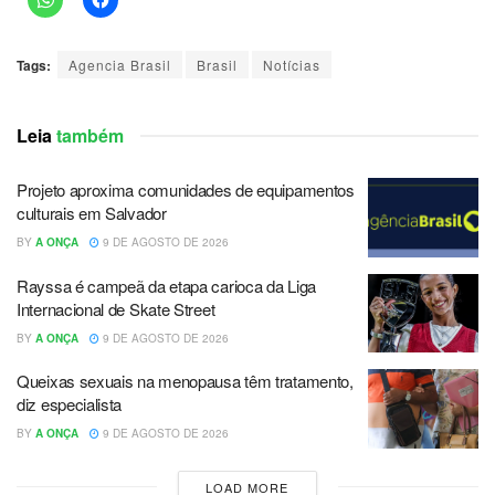
Tags:
Agencia Brasil
Brasil
Notícias
Leia
também
Projeto aproxima comunidades de equipamentos
culturais em Salvador
BY
A ONÇA
9 DE AGOSTO DE 2026
Rayssa é campeã da etapa carioca da Liga
Internacional de Skate Street
BY
A ONÇA
9 DE AGOSTO DE 2026
Queixas sexuais na menopausa têm tratamento,
diz especialista
BY
A ONÇA
9 DE AGOSTO DE 2026
LOAD MORE