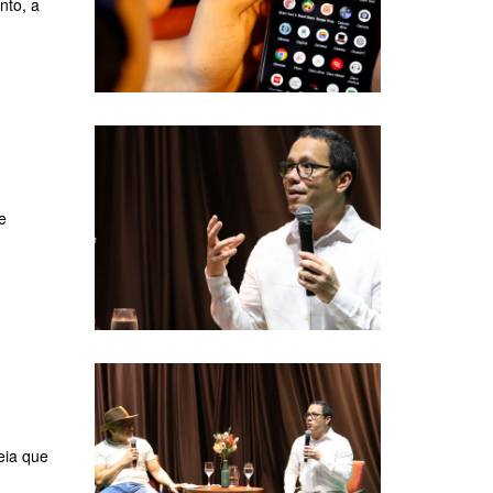
nto, a
e
teia que