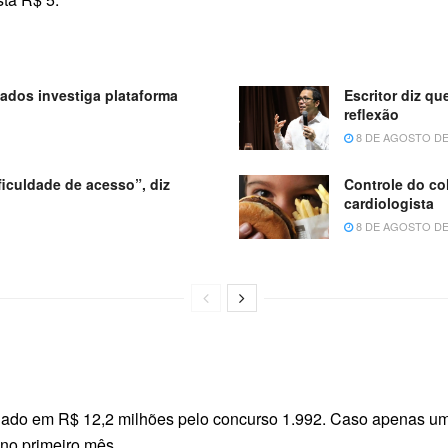
ados investiga plataforma
Escritor diz qu
reflexão
8 DE AGOSTO DE
ificuldade de acesso”, diz
Controle do col
cardiologista
8 DE AGOSTO DE
lado em R$ 12,2 milhões pelo concurso 1.992. Caso apenas um 
 no primeiro mês.