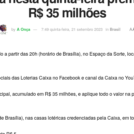
R$ 35 milhões
by
A Onça
7:49 quinta-feira, 21 setembro 2023
in
Brasil
A
 a partir das 20h (horário de Brasília), no Espaço da Sorte, lo
 sociais das Loterias Caixa no Facebook e canal da Caixa no Y
cipal, acumulado em R$ 35 milhões, e aplique todo o valor na
de Brasília), nas casas lotéricas credenciadas pela Caixa, em to
ta R$ 5.