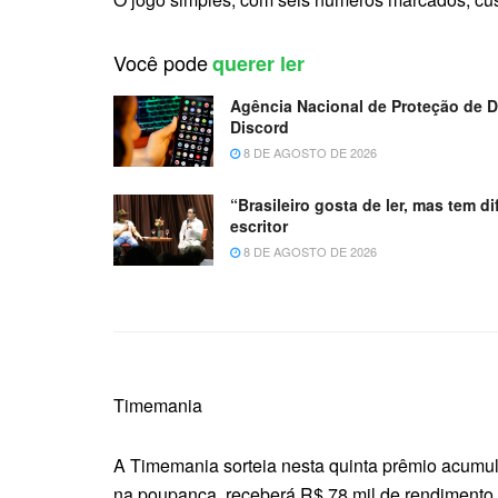
Você pode
querer ler
Agência Nacional de Proteção de D
Discord
8 DE AGOSTO DE 2026
“Brasileiro gosta de ler, mas tem d
escritor
8 DE AGOSTO DE 2026
Timemania
A Timemania sorteia nesta quinta prêmio acumu
na poupança, receberá R$ 78 mil de rendimento