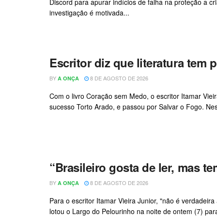
Discord para apurar indícios de falha na proteção a 
investigação é motivada...
Escritor diz que literatura tem 
BY
8 DE AGOSTO DE 2026
A ONÇA
Com o livro Coração sem Medo, o escritor Itamar Vieira
sucesso Torto Arado, e passou por Salvar o Fogo. Neste
“Brasileiro gosta de ler, mas te
BY
8 DE AGOSTO DE 2026
A ONÇA
Para o escritor Itamar Vieira Junior, "não é verdadeira
lotou o Largo do Pelourinho na noite de ontem (7) para