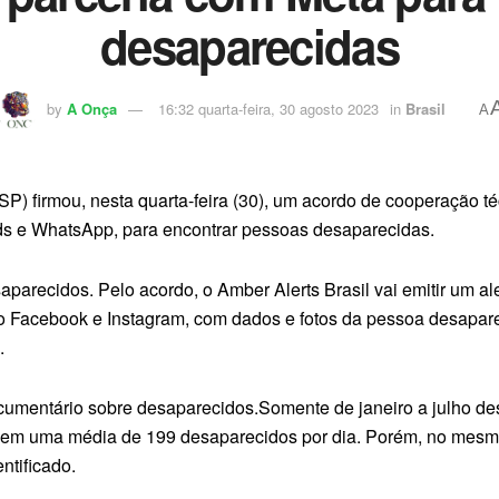
desaparecidas
by
A Onça
16:32 quarta-feira, 30 agosto 2023
in
Brasil
A
SP) firmou, nesta quarta-feira (30), um acordo de cooperação t
ads e WhatsApp, para encontrar pessoas desaparecidas.
esaparecidos. Pelo acordo, o Amber Alerts Brasil vai emitir um 
no Facebook e Instagram, com dados e fotos da pessoa desapare
.
cumentário sobre desaparecidos.Somente de janeiro a julho d
lta em uma média de 199 desaparecidos por dia. Porém, no mesm
ntificado.