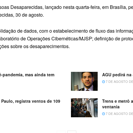
ssoas Desaparecidas, lançado nesta quarta-feira, em Brasília, p
cidas, 30 de agosto.
nsolidação de dados, com o estabelecimento de fluxo das inform
 Laboratório de Operações Cibernéticas/MJSP; definição de proto
ações sobre os desaparecimentos.
ré-pandemia, mas ainda tem
AGU pedirá na J
7 DE AGOSTO DE
 Paulo, registra ventos de 109
Trens e metrô 
ventania
7 DE AGOSTO DE