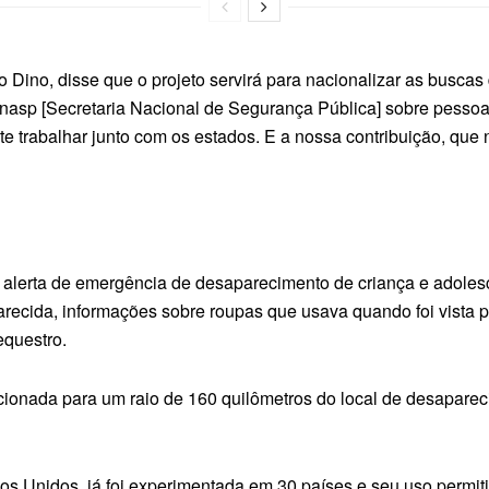
io Dino, disse que o projeto servirá para nacionalizar as bus
enasp [Secretaria Nacional de Segurança Pública] sobre pesso
trabalhar junto com os estados. E a nossa contribuição, que n
 o alerta de emergência de desaparecimento de criança e adole
ecida, informações sobre roupas que usava quando foi vista pe
equestro.
ecionada para um raio de 160 quilômetros do local de desaparec
s Unidos, já foi experimentada em 30 países e seu uso permiti