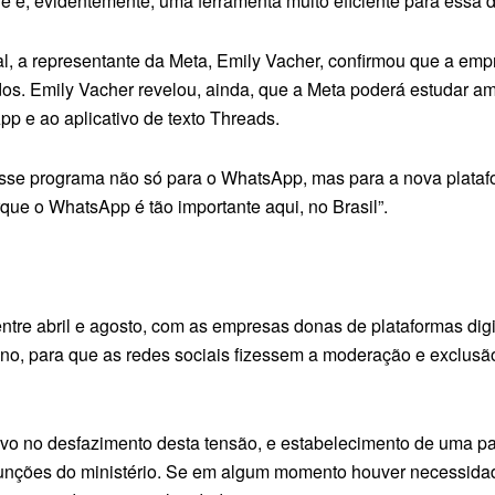
ue é, evidentemente, uma ferramenta muito eficiente para essa d
ral, a representante da Meta, Emily Vacher, confirmou que a em
dos. Emily Vacher revelou, ainda, que a Meta poderá estudar am
 e ao aplicativo de texto Threads.
 esse programa não só para o WhatsApp, mas para a nova plataf
que o WhatsApp é tão importante aqui, no Brasil”.
re abril e agosto, com as empresas donas de plataformas digitai
 ano, para que as redes sociais fizessem a moderação e exclu
vo no desfazimento desta tensão, e estabelecimento de uma par
 funções do ministério. Se em algum momento houver necessida